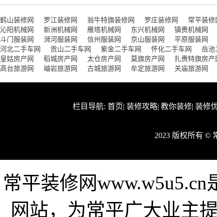
鹤山装修网
罗江装修网
翁牛特旗装修网
罗庄装修网
常平装修
沁阳机械网
新洲机械网
雁塔机械网
东兴机械网
镇赉机械网
斗门服装网
浉河服装网
信州服装网
京山服装网
平原服装网
河北二手车网
贡山二手车网
紫金二手车网
怀化二手车网
岳池
皇姑房产网
稻城房产网
太仓房产网
莫旗房产网
扎赉特旗房产
高台旅游网
岫岩旅游网
古城旅游网
牟定旅游网
关庙旅游网
栏目导航:
首页
|
装修攻略
|
教你装修
|
装修
2023 版权所有 
常平装修网www.w5u5
网站，为常平广大业主